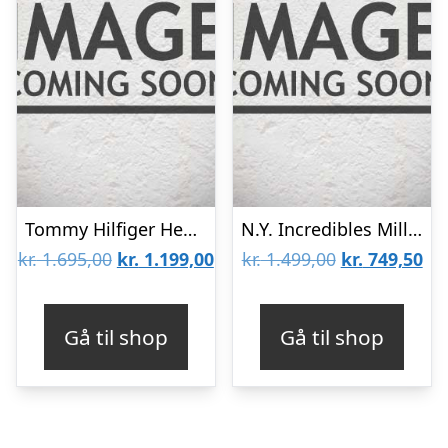
Tommy Hilfiger Henry Steel Herreur 1710477
N.Y. Incredibles Mill Herreur
Den
Den
Den
De
kr.
1.695,00
kr.
1.199,00
kr.
1.499,00
kr.
749,50
oprindelige
aktuelle
oprindelige
akt
pris
pris
pris
pri
Gå til shop
Gå til shop
var:
er:
var:
er:
kr. 1.695,00.
kr. 1.199,00.
kr. 1.499,00.
kr.