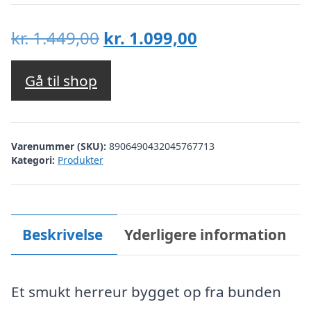
Den
Den
kr.
1.449,00
kr.
1.099,00
oprindelige
aktuelle
pris
pris
Gå til shop
var:
er:
kr. 1.449,00.
kr. 1.099,00.
Varenummer (SKU):
8906490432045767713
Kategori:
Produkter
Beskrivelse
Yderligere information
Et smukt herreur bygget op fra bunden