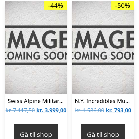
-44%
-50%
Swiss Alpine Military Diver Automatic Green Herreur
N.Y. Incredibles Murray 2.0 Herreur
Den
Den
Den
De
kr.
7.117,50
kr.
3.999,00
kr.
1.586,00
kr.
793,00
oprindelige
aktuelle
oprindelige
akt
pris
pris
pris
pri
Gå til shop
Gå til shop